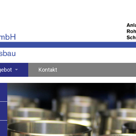
gebot
Kontakt
agenbau
- und Profilbiegen
losser- und Schweissarbeiten
ialitäten