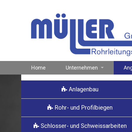
Home
Unternehmen
An
History ...
Anl
Anlagenbau
Standort
Rohr
Rohr- und Profilbiegen
Team
Sch
Spez
Schlosser- und Schweissarbeiten